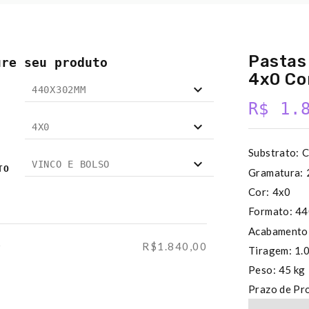
Pastas
ure seu produto
4x0 Cor
440X302MM
R$ 1.
4X0
Substrato:
C
VINCO E BOLSO
TO
Gramatura:
Cor:
4x0
Formato:
44
Acabamento
0
R$1.840,00
Tiragem:
1.
Peso:
45 kg
Prazo de Pr