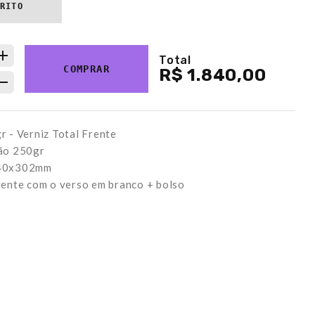
ARITO
Total
COMPRAR
R$ 1.840,00
 - Verniz Total Frente
ão 250gr
440x302mm
rente com o verso em branco + bolso