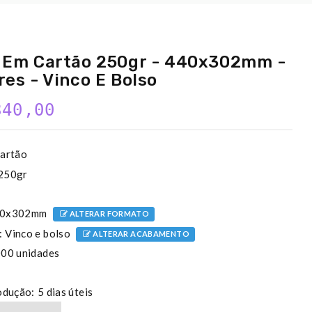
 Em Cartão 250gr - 440x302mm -
es - Vinco E Bolso
840,00
artão
250gr
0x302mm
ALTERAR FORMATO
:
Vinco e bolso
ALTERAR ACABAMENTO
000 unidades
odução:
5 dias úteis