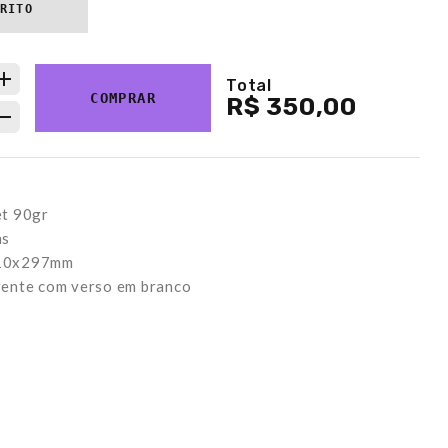
ARITO
Total
COMPRAR
R$ 350,00
et 90gr
as
210x297mm
rente com verso em branco