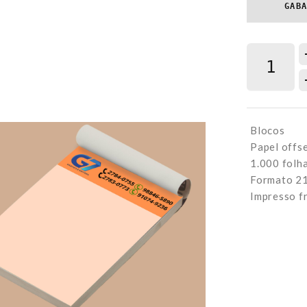
GAB
Blocos
Papel offs
1.000 folh
Formato 
Impresso f