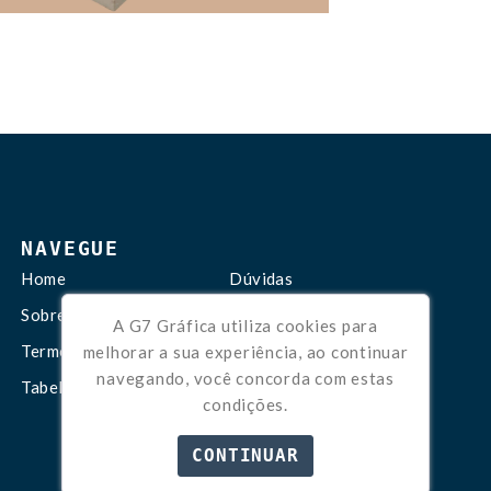
NAVEGUE
Home
Dúvidas
Sobre Nós
Contato
A G7 Gráfica utiliza cookies para
Termos de Uso
Trabalhe Conosco
melhorar a sua experiência, ao continuar
navegando, você concorda com estas
Tabela de Preços
condições.
CONTINUAR