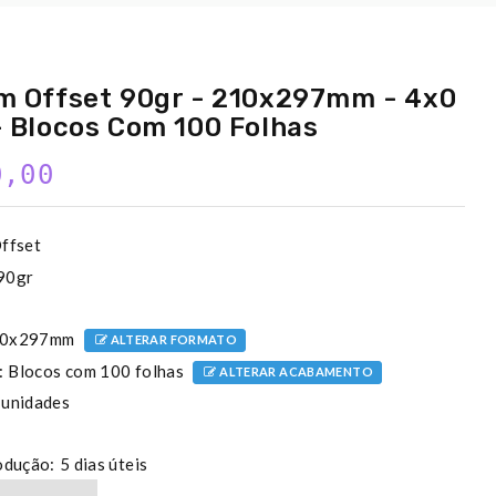
m Offset 90gr - 210x297mm - 4x0
- Blocos Com 100 Folhas
0,00
ffset
90gr
0x297mm
ALTERAR FORMATO
:
Blocos com 100 folhas
ALTERAR ACABAMENTO
 unidades
odução:
5 dias úteis