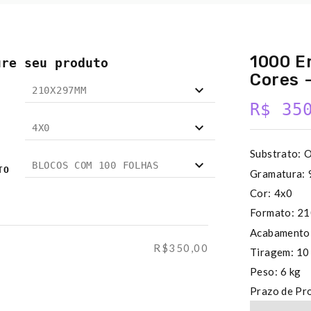
1000 E
ure seu produto
Cores 
210X297MM
R$ 35
4X0
Substrato:
O
BLOCOS COM 100 FOLHAS
TO
Gramatura:
Cor:
4x0
Formato:
21
Acabamento
R$350,00
Tiragem:
10
Peso:
6 kg
Prazo de Pr