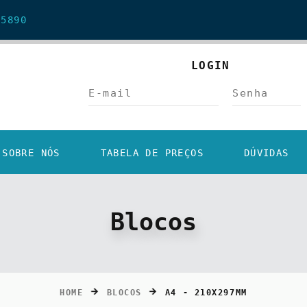
5890
LOGIN
SOBRE NÓS
TABELA DE PREÇOS
DÚVIDAS
Blocos
HOME
BLOCOS
A4 - 210X297MM